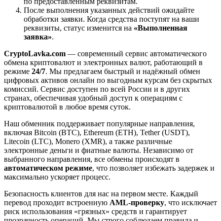
по предоставленным реквизитам.
После выполнения указанных действий ожидайте
обработки заявки. Когда средства поступят на ваши
реквизиты, статус изменится на
«Выполненная
заявка»
.
CryptoLavka.com
— современный сервис автоматического
обмена криптовалют и электронных валют, работающий в
режиме
24/7
. Мы предлагаем быстрый и надёжный обмен
цифровых активов онлайн по выгодным курсам без скрытых
комиссий. Сервис доступен по всей России и в других
странах, обеспечивая удобный доступ к операциям с
криптовалютой в любое время суток.
Наш обменник поддерживает популярные направления,
включая Bitcoin (BTC), Ethereum (ETH), Tether (USDT),
Litecoin (LTC), Monero (XMR), а также различные
электронные деньги и фиатные валюты. Независимо от
выбранного направления, все обмены происходят в
автоматическом режиме
, что позволяет избежать задержек и
максимально ускоряет процесс.
Безопасность клиентов для нас на первом месте. Каждый
перевод проходит встроенную
AML-проверку
, что исключает
риск использования «грязных» средств и гарантирует
прозрачность операций. Мы строго соблюдаем правила и