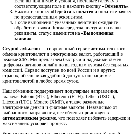
Если вы принимаете условия, поставьте галочку в
соответствующем поле и нажмите кнопку
«Обменять»
.
Нажмите кнопку
«Перейти к оплате»
и оплатите заявку
по предоставленным реквизитам.
После выполнения указанных действий ожидайте
обработки заявки. Когда средства поступят на ваши
реквизиты, статус изменится на
«Выполненная
заявка»
.
CryptoLavka.com
— современный сервис автоматического
обмена криптовалют и электронных валют, работающий в
режиме
24/7
. Мы предлагаем быстрый и надёжный обмен
цифровых активов онлайн по выгодным курсам без скрытых
комиссий. Сервис доступен по всей России и в других
странах, обеспечивая удобный доступ к операциям с
криптовалютой в любое время суток.
Наш обменник поддерживает популярные направления,
включая Bitcoin (BTC), Ethereum (ETH), Tether (USDT),
Litecoin (LTC), Monero (XMR), а также различные
электронные деньги и фиатные валюты. Независимо от
выбранного направления, все обмены происходят в
автоматическом режиме
, что позволяет избежать задержек и
максимально ускоряет процесс.
Безопасность клиентов для нас на первом месте. Каждый