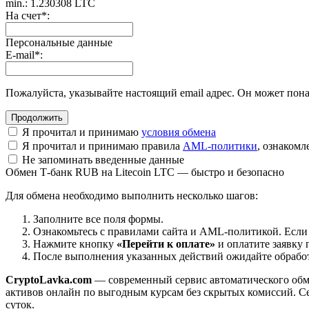
min.: 1.230308 LTC
На счет
*
:
Персональные данные
E-mail
*
:
Пожалуйста, указывайте настоящий email адрес. Он может пона
Я прочитал и принимаю
условия обмена
Я прочитал и принимаю правила
AML-политики
, ознаком
Не запоминать введенные данные
Обмен Т-банк RUB на Litecoin LTC — быстро и безопасно
Для обмена необходимо выполнить несколько шагов:
Заполните все поля формы.
Ознакомьтесь с правилами сайта и AML-политикой. Если
Нажмите кнопку
«Перейти к оплате»
и оплатите заявку 
После выполнения указанных действий ожидайте обработк
CryptoLavka.com
— современный сервис автоматического обм
активов онлайн по выгодным курсам без скрытых комиссий. Се
суток.