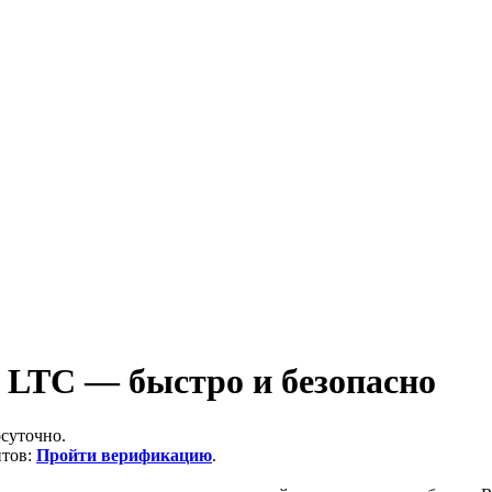
n LTC — быстро и безопасно
суточно.
итов:
Пройти верификацию
.