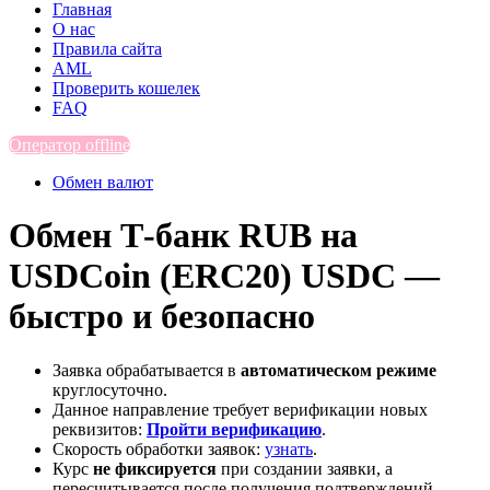
Главная
О нас
Правила сайта
AML
Проверить кошелек
FAQ
Оператор offline
Обмен валют
Обмен Т-банк RUB на
USDCoin (ERC20) USDC —
быстро и безопасно
Заявка обрабатывается в
автоматическом режиме
круглосуточно.
Данное направление требует верификации новых
реквизитов:
Пройти верификацию
.
Скорость обработки заявок:
узнать
.
Курс
не фиксируется
при создании заявки, а
пересчитывается после получения подтверждений