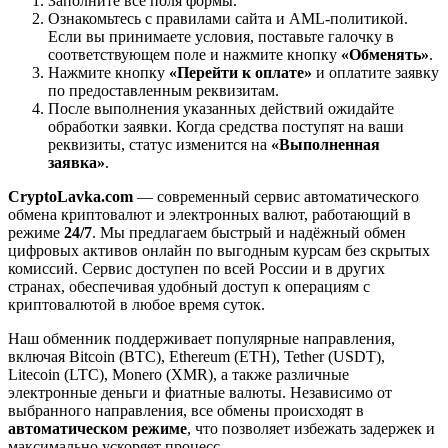
Заполните все поля формы.
Ознакомьтесь с правилами сайта и AML-политикой.
Если вы принимаете условия, поставьте галочку в
соответствующем поле и нажмите кнопку
«Обменять»
.
Нажмите кнопку
«Перейти к оплате»
и оплатите заявку
по предоставленным реквизитам.
После выполнения указанных действий ожидайте
обработки заявки. Когда средства поступят на ваши
реквизиты, статус изменится на
«Выполненная
заявка»
.
CryptoLavka.com
— современный сервис автоматического
обмена криптовалют и электронных валют, работающий в
режиме
24/7
. Мы предлагаем быстрый и надёжный обмен
цифровых активов онлайн по выгодным курсам без скрытых
комиссий. Сервис доступен по всей России и в других
странах, обеспечивая удобный доступ к операциям с
криптовалютой в любое время суток.
Наш обменник поддерживает популярные направления,
включая Bitcoin (BTC), Ethereum (ETH), Tether (USDT),
Litecoin (LTC), Monero (XMR), а также различные
электронные деньги и фиатные валюты. Независимо от
выбранного направления, все обмены происходят в
автоматическом режиме
, что позволяет избежать задержек и
максимально ускоряет процесс.