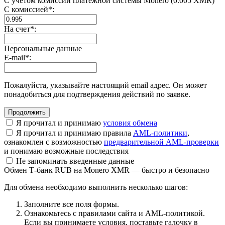
С учетом комиссии платежной системы Monero (0.005 XMR)
С комиссией
*
:
На счет
*
:
Персональные данные
E-mail
*
:
Пожалуйста, указывайте настоящий email адрес. Он может
понадобиться для подтверждения действий по заявке.
Я прочитал и принимаю
условия обмена
Я прочитал и принимаю правила
AML-политики
,
ознакомлен с возможностью
предварительной AML-проверки
и понимаю возможные последствия
Не запоминать введенные данные
Обмен Т-банк RUB на Monero XMR — быстро и безопасно
Для обмена необходимо выполнить несколько шагов:
Заполните все поля формы.
Ознакомьтесь с правилами сайта и AML-политикой.
Если вы принимаете условия, поставьте галочку в