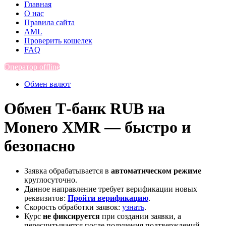
Главная
О нас
Правила сайта
AML
Проверить кошелек
FAQ
Оператор offline
Обмен валют
Обмен Т-банк RUB на
Monero XMR — быстро и
безопасно
Заявка обрабатывается в
автоматическом режиме
круглосуточно.
Данное направление требует верификации новых
реквизитов:
Пройти верификацию
.
Скорость обработки заявок:
узнать
.
Курс
не фиксируется
при создании заявки, а
пересчитывается после получения подтверждений