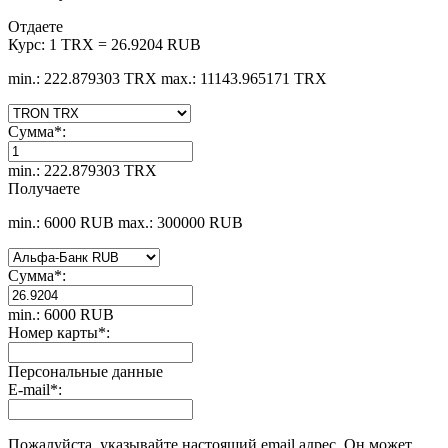
Отдаете
Курс:
1 TRX = 26.9204 RUB
min.: 222.879303 TRX
max.: 11143.965171 TRX
Сумма
*
:
min.: 222.879303 TRX
Получаете
min.: 6000 RUB
max.: 300000 RUB
Сумма
*
:
min.: 6000 RUB
Номер карты
*
:
Персональные данные
E-mail
*
:
Пожалуйста, указывайте настоящий email адрес. Он может