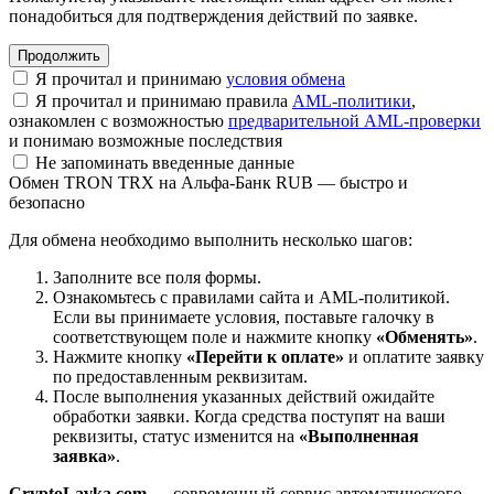
понадобиться для подтверждения действий по заявке.
Я прочитал и принимаю
условия обмена
Я прочитал и принимаю правила
AML-политики
,
ознакомлен с возможностью
предварительной AML-проверки
и понимаю возможные последствия
Не запоминать введенные данные
Обмен TRON TRX на Альфа-Банк RUB — быстро и
безопасно
Для обмена необходимо выполнить несколько шагов:
Заполните все поля формы.
Ознакомьтесь с правилами сайта и AML-политикой.
Если вы принимаете условия, поставьте галочку в
соответствующем поле и нажмите кнопку
«Обменять»
.
Нажмите кнопку
«Перейти к оплате»
и оплатите заявку
по предоставленным реквизитам.
После выполнения указанных действий ожидайте
обработки заявки. Когда средства поступят на ваши
реквизиты, статус изменится на
«Выполненная
заявка»
.
CryptoLavka.com
— современный сервис автоматического