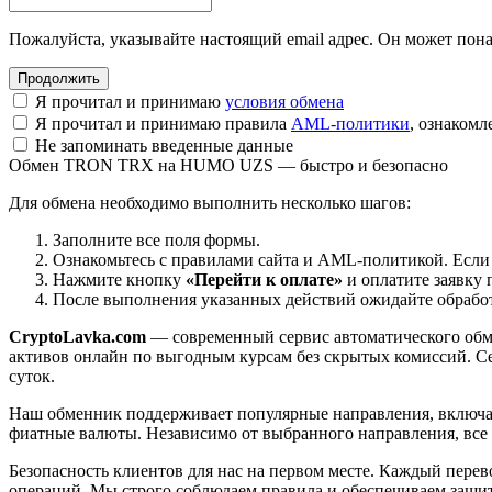
Пожалуйста, указывайте настоящий email адрес. Он может пона
Я прочитал и принимаю
условия обмена
Я прочитал и принимаю правила
AML-политики
, ознаком
Не запоминать введенные данные
Обмен TRON TRX на HUMO UZS — быстро и безопасно
Для обмена необходимо выполнить несколько шагов:
Заполните все поля формы.
Ознакомьтесь с правилами сайта и AML-политикой. Если
Нажмите кнопку
«Перейти к оплате»
и оплатите заявку 
После выполнения указанных действий ожидайте обработк
CryptoLavka.com
— современный сервис автоматического обм
активов онлайн по выгодным курсам без скрытых комиссий. Се
суток.
Наш обменник поддерживает популярные направления, включая B
фиатные валюты. Независимо от выбранного направления, все
Безопасность клиентов для нас на первом месте. Каждый пере
операций. Мы строго соблюдаем правила и обеспечиваем защи