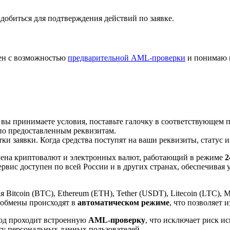
добиться для подтверждения действий по заявке.
лен с возможностью
предварительной AML-проверки
и понимаю 
 вы принимаете условия, поставьте галочку в соответствующем 
по предоставленным реквизитам.
и заявки. Когда средства поступят на ваши реквизиты, статус 
ена криптовалют и электронных валют, работающий в режиме
2
рвис доступен по всей России и в других странах, обеспечивая
itcoin (BTC), Ethereum (ETH), Tether (USDT), Litecoin (LTC), 
 обмены происходят в
автоматическом режиме
, что позволяет 
вод проходит встроенную
AML-проверку
, что исключает риск и
ту персональных данных пользователей.