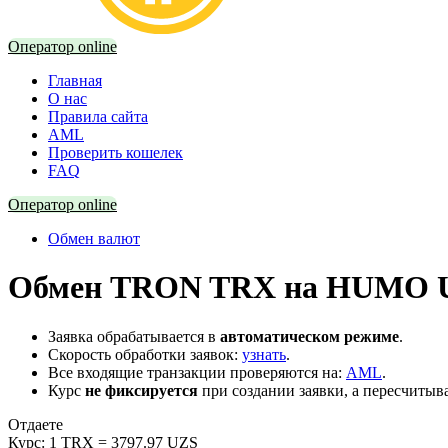
Оператор online
Главная
О нас
Правила сайта
AML
Проверить кошелек
FAQ
Оператор online
Обмен валют
Обмен TRON TRX на HUMO UZ
Заявка обрабатывается в
автоматическом режиме
.
Скорость обработки заявок:
узнать
.
Все входящие транзакции проверяются на:
AML
.
Курс
не фиксируется
при создании заявки, а пересчитыв
Отдаете
Курс:
1 TRX = 3797.97 UZS