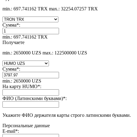
min.: 697.741162 TRX
max.: 32254.07257 TRX
Сумма
*
:
min.: 697.741162 TRX
Получаете
min.: 2650000 UZS
max.: 122500000 UZS
Сумма
*
:
min.: 2650000 UZS
На карту HUMO
*
:
ФИО (Латинскими буквами)
*
:
Укажите ФИО держателя карты строго латинскими буквами.
Персональные данные
E-mail
*
: