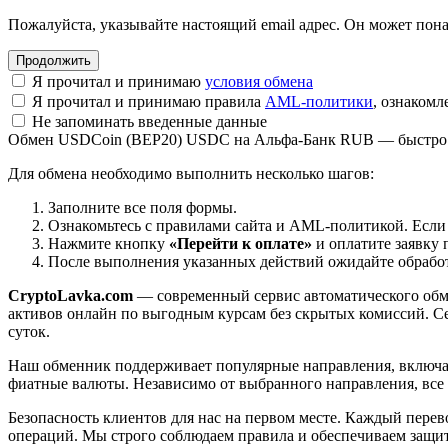
Пожалуйста, указывайте настоящий email адрес. Он может пона
Я прочитал и принимаю
условия обмена
Я прочитал и принимаю правила
AML-политики
, ознаком
Не запоминать введенные данные
Обмен USDCoin (BEP20) USDC на Альфа-Банк RUB — быстро 
Для обмена необходимо выполнить несколько шагов:
Заполните все поля формы.
Ознакомьтесь с правилами сайта и AML-политикой. Если
Нажмите кнопку
«Перейти к оплате»
и оплатите заявку 
После выполнения указанных действий ожидайте обработк
CryptoLavka.com
— современный сервис автоматического обм
активов онлайн по выгодным курсам без скрытых комиссий. Се
суток.
Наш обменник поддерживает популярные направления, включая B
фиатные валюты. Независимо от выбранного направления, все
Безопасность клиентов для нас на первом месте. Каждый пере
операций. Мы строго соблюдаем правила и обеспечиваем защи