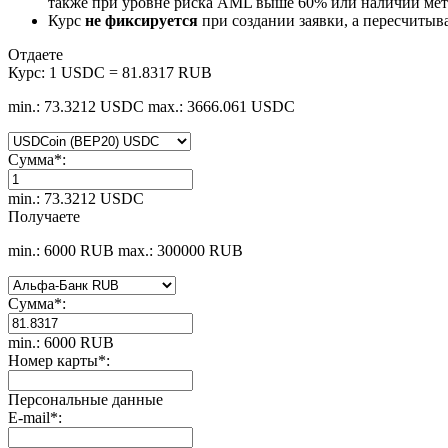
также при уровне риска AML выше 60% или наличии мето
Курс
не фиксируется
при создании заявки, а пересчитыв
Отдаете
Курс:
1 USDC = 81.8317 RUB
min.: 73.3212 USDC
max.: 3666.061 USDC
Сумма
*
:
min.: 73.3212 USDC
Получаете
min.: 6000 RUB
max.: 300000 RUB
Сумма
*
:
min.: 6000 RUB
Номер карты
*
:
Персональные данные
E-mail
*
: