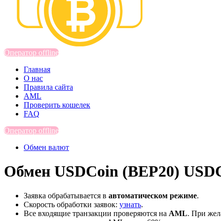
Оператор offline
Главная
О нас
Правила сайта
AML
Проверить кошелек
FAQ
Оператор offline
Обмен валют
Обмен USDCoin (BEP20) USDC
Заявка обрабатывается в
автоматическом режиме
.
Скорость обработки заявок:
узнать
.
Все входящие транзакции проверяются на
AML
. При же