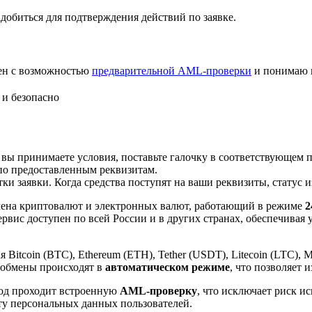
добиться для подтверждения действий по заявке.
лен с возможностью
предварительной AML-проверки
и понимаю 
и безопасно
 вы принимаете условия, поставьте галочку в соответствующем 
по предоставленным реквизитам.
и заявки. Когда средства поступят на ваши реквизиты, статус 
ена криптовалют и электронных валют, работающий в режиме
2
рвис доступен по всей России и в других странах, обеспечивая
itcoin (BTC), Ethereum (ETH), Tether (USDT), Litecoin (LTC), 
 обмены происходят в
автоматическом режиме
, что позволяет 
вод проходит встроенную
AML-проверку
, что исключает риск и
ту персональных данных пользователей.