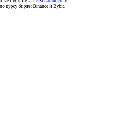
нные пунктом 7.2
AML-политики
.
по курсу биржи Binance и Bybit.