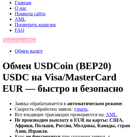
Главная
О нас
Правила сайта
AML
Проверить кошелек
FAQ
Оператор offline
Обмен валют
Обмен USDCoin (BEP20)
USDC на Visa/MasterCard
EUR — быстро и безопасно
Заявка обрабатывается в
автоматическом режиме
.
Скорость обработки заявок:
узнать
.
Все входящие транзакции проверяются на:
AML
.
Не производим выплату в EUR на карты: США,
Африки, Польши, России, Молдовы, Канады, стран
Азии, Израиля.
Курс
не фиксируется
при создании заявки, а