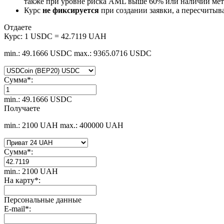
также при уровне риска AML выше 60% или наличии мето
Курс
не фиксируется
при создании заявки, а пересчитыв
Отдаете
Курс:
1 USDC = 42.7119 UAH
min.: 49.1666 USDC
max.: 9365.0716 USDC
Сумма
*
:
min.: 49.1666 USDC
Получаете
min.: 2100 UAH
max.: 400000 UAH
Сумма
*
:
min.: 2100 UAH
На карту
*
:
Персональные данные
E-mail
*
: