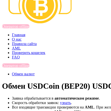
Оператор offline
Главная
О нас
Правила сайта
AML
Проверить кошелек
FAQ
Оператор offline
Обмен валют
Обмен USDCoin (BEP20) USDC
Заявка обрабатывается в
автоматическом режиме
.
Скорость обработки заявок:
узнать
.
Все входящие транзакции проверяются на
AML
. При же