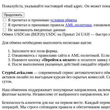
Пожалуйста, указывайте настоящий email адрес. Он может пона
Я прочитал и принимаю
условия обмена
Я прочитал и принимаю правила
AML-политики
, ознаком
Не запоминать введенные данные
Обмен USDCoin (BEP20) USDC на Приват 24 UAH — быстро и
Для обмена необходимо выполнить несколько шагов:
Заполните все поля формы.
Ознакомьтесь с правилами сайта и AML-политикой. Если
Нажмите кнопку
«Перейти к оплате»
и оплатите заявку 
После выполнения указанных действий ожидайте обработк
CryptoLavka.com
— современный сервис автоматического обм
активов онлайн по выгодным курсам без скрытых комиссий. Се
суток.
Наш обменник поддерживает популярные направления, включая B
фиатные валюты. Независимо от выбранного направления, все
Безопасность клиентов для нас на первом месте. Каждый пере
операций. Мы строго соблюдаем правила и обеспечиваем защи