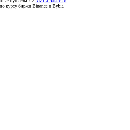
нные пунктом 7.2
AML-политики
.
по курсу биржи Binance и Bybit.