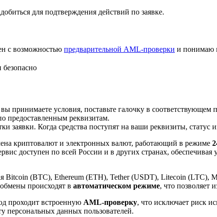
добиться для подтверждения действий по заявке.
лен с возможностью
предварительной AML-проверки
и понимаю 
 безопасно
 вы принимаете условия, поставьте галочку в соответствующем 
по предоставленным реквизитам.
и заявки. Когда средства поступят на ваши реквизиты, статус 
ена криптовалют и электронных валют, работающий в режиме
2
рвис доступен по всей России и в других странах, обеспечивая
itcoin (BTC), Ethereum (ETH), Tether (USDT), Litecoin (LTC), 
 обмены происходят в
автоматическом режиме
, что позволяет 
вод проходит встроенную
AML-проверку
, что исключает риск и
ту персональных данных пользователей.