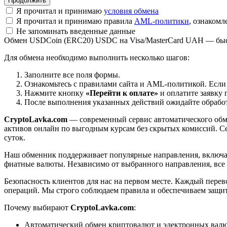
Я прочитал и принимаю
условия обмена
Я прочитал и принимаю правила
AML-политики
, ознаком
Не запоминать введенные данные
Обмен USDCoin (ERC20) USDC на Visa/MasterCard UAH — быс
Для обмена необходимо выполнить несколько шагов:
Заполните все поля формы.
Ознакомьтесь с правилами сайта и AML-политикой. Если
Нажмите кнопку
«Перейти к оплате»
и оплатите заявку 
После выполнения указанных действий ожидайте обработк
CryptoLavka.com
— современный сервис автоматического обм
активов онлайн по выгодным курсам без скрытых комиссий. Се
суток.
Наш обменник поддерживает популярные направления, включая B
фиатные валюты. Независимо от выбранного направления, все
Безопасность клиентов для нас на первом месте. Каждый пере
операций. Мы строго соблюдаем правила и обеспечиваем защи
Почему выбирают
CryptoLavka.com
:
Автоматический обмен криптовалют и электронных валют