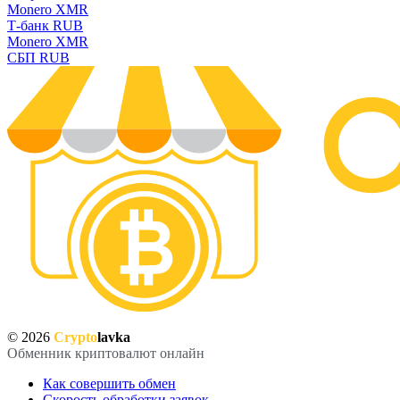
Monero XMR
Т-банк RUB
Monero XMR
СБП RUB
© 2026
Crypto
lavka
Обменник криптовалют онлайн
Как совершить обмен
Скорость обработки заявок