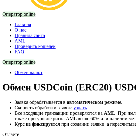
Оператор online
Главная
О нас
Правила сайта
AML
Проверить кошелек
FAQ
Оператор online
Обмен валют
Обмен USDCoin (ERC20) USDC
Заявка обрабатывается в
автоматическом режиме
.
Скорость обработки заявок:
узнать
.
Все входящие транзакции проверяются на
AML
. При же
также при уровне риска AML выше 60% или наличии мето
Курс
не фиксируется
при создании заявки, а пересчитыв
Отдаете