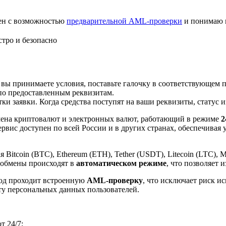
лен с возможностью
предварительной AML-проверки
и понимаю 
тро и безопасно
 вы принимаете условия, поставьте галочку в соответствующем 
по предоставленным реквизитам.
и заявки. Когда средства поступят на ваши реквизиты, статус 
ена криптовалют и электронных валют, работающий в режиме
2
рвис доступен по всей России и в других странах, обеспечивая
itcoin (BTC), Ethereum (ETH), Tether (USDT), Litecoin (LTC), 
 обмены происходят в
автоматическом режиме
, что позволяет 
вод проходит встроенную
AML-проверку
, что исключает риск и
ту персональных данных пользователей.
 24/7;