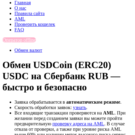
Главная
О нас
Правила сайта
AML
Проверить кошелек
FAQ
Оператор offline
Обмен валют
Обмен USDCoin (ERC20)
USDC на Сбербанк RUB —
быстро и безопасно
Заявка обрабатывается в
автоматическом режиме
.
Скорость обработки заявок:
узнать
.
Все входящие транзакции проверяются на
AML
. При
желании перед созданием заявки вы можете пройти
предварительную
проверку адреса на AML
. В случае
отказа от проверки, а также при уровне риска AML
выше 60% или наличии меток высокого риска сервис