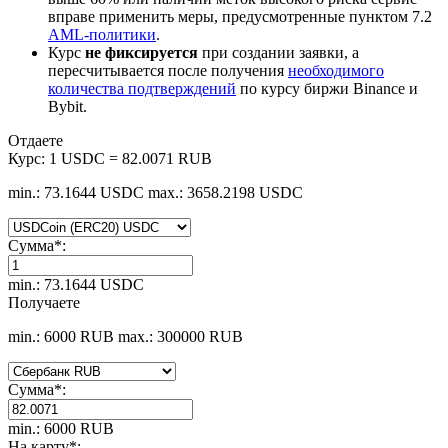
вправе применить меры, предусмотренные пунктом 7.2
AML-политики
.
Курс
не фиксируется
при создании заявки, а
пересчитывается после получения
необходимого
количества подтверждений
по курсу биржи Binance и
Bybit.
Отдаете
Курс:
1 USDC = 82.0071 RUB
min.: 73.1644 USDC
max.: 3658.2198 USDC
Сумма
*
:
min.: 73.1644 USDC
Получаете
min.: 6000 RUB
max.: 300000 RUB
Сумма
*
:
min.: 6000 RUB
На карту
*
: