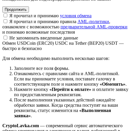
Я прочитал и принимаю
условия обмена
Я прочитал и принимаю правила
AML-политики
,
ознакомлен с возможностью
предварительной AML-проверки
и понимаю возможные последствия
Не запоминать введенные данные
Обмен USDCoin (ERC20) USDC на Tether (BEP20) USDT —
быстро и безопасно
Для обмена необходимо выполнить несколько шагов:
Заполните все поля формы.
Ознакомьтесь с правилами сайта и AML-политикой.
Если вы принимаете условия, поставьте галочку в
соответствующем поле и нажмите кнопку
«Обменять»
.
Нажмите кнопку
«Перейти к оплате»
и оплатите заявку
по предоставленным реквизитам.
После выполнения указанных действий ожидайте
обработки заявки. Когда средства поступят на ваши
реквизиты, статус изменится на
«Выполненная
заявка»
.
CryptoLavka.com
— современный сервис автоматического
обмена криптовалют и электронных валют, работающий в