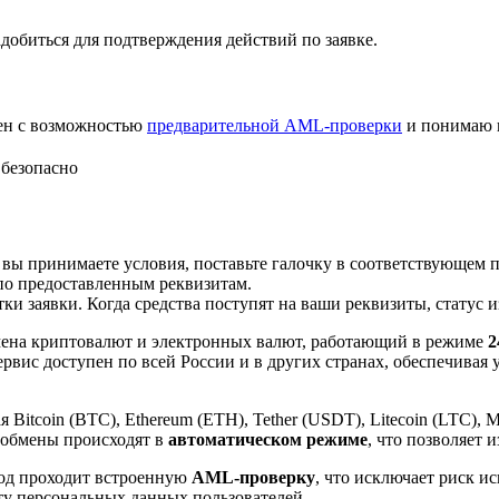
добиться для подтверждения действий по заявке.
лен с возможностью
предварительной AML-проверки
и понимаю 
безопасно
 вы принимаете условия, поставьте галочку в соответствующем 
по предоставленным реквизитам.
и заявки. Когда средства поступят на ваши реквизиты, статус 
ена криптовалют и электронных валют, работающий в режиме
2
рвис доступен по всей России и в других странах, обеспечивая
itcoin (BTC), Ethereum (ETH), Tether (USDT), Litecoin (LTC), 
 обмены происходят в
автоматическом режиме
, что позволяет 
вод проходит встроенную
AML-проверку
, что исключает риск и
ту персональных данных пользователей.