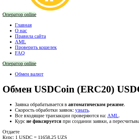
Оператор online
Главная
О нас
Правила сайта
AML
Проверить кошелек
FAQ
Оператор online
Обмен валют
Обмен USDCoin (ERC20) USD
Заявка обрабатывается в
автоматическом режиме
.
Скорость обработки заявок:
узнать
.
Все входящие транзакции проверяются на:
AML
.
Курс
не фиксируется
при создании заявки, а пересчитыв
Отдаете
Курс:
1 USDC = 11658.25 UZS