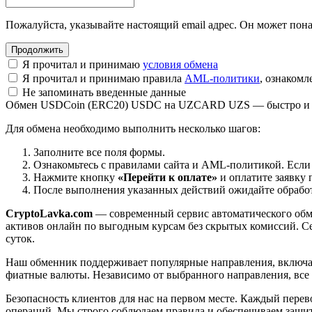
Пожалуйста, указывайте настоящий email адрес. Он может пона
Я прочитал и принимаю
условия обмена
Я прочитал и принимаю правила
AML-политики
, ознаком
Не запоминать введенные данные
Обмен USDCoin (ERC20) USDC на UZCARD UZS — быстро и 
Для обмена необходимо выполнить несколько шагов:
Заполните все поля формы.
Ознакомьтесь с правилами сайта и AML-политикой. Если
Нажмите кнопку
«Перейти к оплате»
и оплатите заявку 
После выполнения указанных действий ожидайте обработк
CryptoLavka.com
— современный сервис автоматического обм
активов онлайн по выгодным курсам без скрытых комиссий. Се
суток.
Наш обменник поддерживает популярные направления, включая B
фиатные валюты. Независимо от выбранного направления, все
Безопасность клиентов для нас на первом месте. Каждый пере
операций. Мы строго соблюдаем правила и обеспечиваем защи