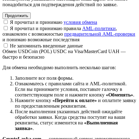
понадобиться для подтверждения действий по заявке.
Я прочитал и принимаю
условия обмена
Я прочитал и принимаю правила
AML-политики
,
ознакомлен с возможностью
предварительной AML-проверки
и понимаю возможные последствия
Не запоминать введенные данные
Обмен USDCoin (POL) USDC на Visa/MasterCard UAH —
быстро и безопасно
Для обмена необходимо выполнить несколько шагов:
Заполните все поля формы.
Ознакомьтесь с правилами сайта и AML-политикой.
Если вы принимаете условия, поставьте галочку в
соответствующем поле и нажмите кнопку
«Обменять»
.
Нажмите кнопку
«Перейти к оплате»
и оплатите заявку
по предоставленным реквизитам.
После выполнения указанных действий ожидайте
обработки заявки. Когда средства поступят на ваши
реквизиты, статус изменится на
«Выполненная
заявка»
.
CryptoLavka.com
— современный сервис автоматического