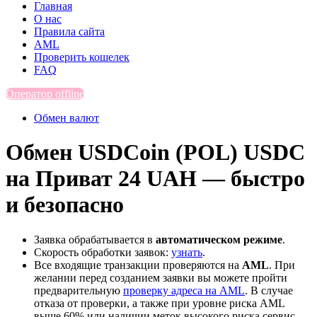
Главная
О нас
Правила сайта
AML
Проверить кошелек
FAQ
Оператор offline
Обмен валют
Обмен USDCoin (POL) USDC
на Приват 24 UAH — быстро
и безопасно
Заявка обрабатывается в
автоматическом режиме
.
Скорость обработки заявок:
узнать
.
Все входящие транзакции проверяются на
AML
. При
желании перед созданием заявки вы можете пройти
предварительную
проверку адреса на AML
. В случае
отказа от проверки, а также при уровне риска AML
выше 60% или наличии меток высокого риска сервис