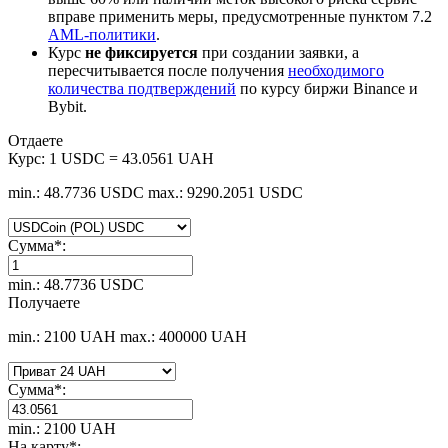
вправе применить меры, предусмотренные пунктом 7.2
AML-политики
.
Курс
не фиксируется
при создании заявки, а
пересчитывается после получения
необходимого
количества подтверждений
по курсу биржи Binance и
Bybit.
Отдаете
Курс:
1 USDC = 43.0561 UAH
min.: 48.7736 USDC
max.: 9290.2051 USDC
Сумма
*
:
min.: 48.7736 USDC
Получаете
min.: 2100 UAH
max.: 400000 UAH
Сумма
*
:
min.: 2100 UAH
На карту
*
: