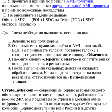
Я прочитал и принимаю правила
AML-политики
,
ознакомлен с возможностью
предварительной AML-проверки
и понимаю возможные последствия
Не запоминать введенные данные
Обмен USDCoin (POL) USDC на Tether (TON) USDT —
быстро и безопасно
Для обмена необходимо выполнить несколько шагов:
Заполните все поля формы.
Ознакомьтесь с правилами сайта и AML-политикой.
Если вы принимаете условия, поставьте галочку в
соответствующем поле и нажмите кнопку
«Обменять»
.
Нажмите кнопку
«Перейти к оплате»
и оплатите заявку
по предоставленным реквизитам.
После выполнения указанных действий ожидайте
обработки заявки. Когда средства поступят на ваши
реквизиты, статус изменится на
«Выполненная
заявка»
.
CryptoLavka.com
— современный сервис автоматического
обмена криптовалют и электронных валют, работающий в
режиме
24/7
. Мы предлагаем быстрый и надёжный обмен
цифровых активов онлайн по выгодным курсам без скрытых
комиссий. Сервис доступен по всей России и в других