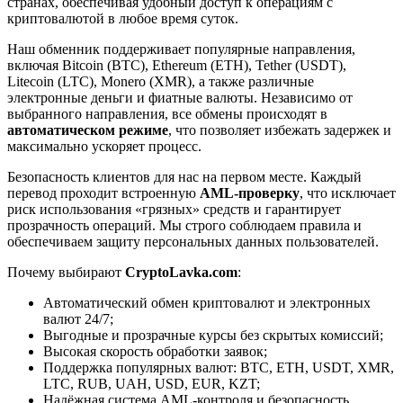
странах, обеспечивая удобный доступ к операциям с
криптовалютой в любое время суток.
Наш обменник поддерживает популярные направления,
включая Bitcoin (BTC), Ethereum (ETH), Tether (USDT),
Litecoin (LTC), Monero (XMR), а также различные
электронные деньги и фиатные валюты. Независимо от
выбранного направления, все обмены происходят в
автоматическом режиме
, что позволяет избежать задержек и
максимально ускоряет процесс.
Безопасность клиентов для нас на первом месте. Каждый
перевод проходит встроенную
AML-проверку
, что исключает
риск использования «грязных» средств и гарантирует
прозрачность операций. Мы строго соблюдаем правила и
обеспечиваем защиту персональных данных пользователей.
Почему выбирают
CryptoLavka.com
:
Автоматический обмен криптовалют и электронных
валют 24/7;
Выгодные и прозрачные курсы без скрытых комиссий;
Высокая скорость обработки заявок;
Поддержка популярных валют: BTC, ETH, USDT, XMR,
LTC, RUB, UAH, USD, EUR, KZT;
Надёжная система AML-контроля и безопасность