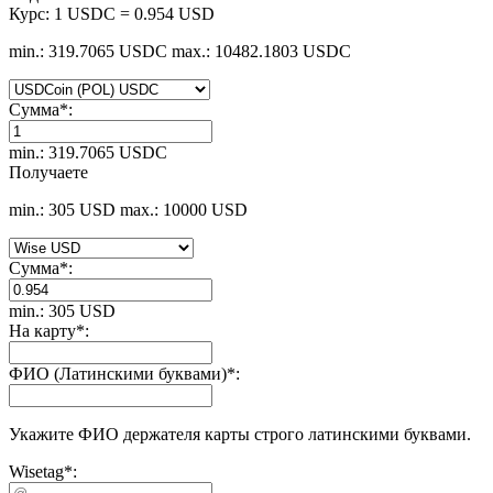
Курс:
1 USDC = 0.954 USD
min.: 319.7065 USDC
max.: 10482.1803 USDC
Сумма
*
:
min.: 319.7065 USDC
Получаете
min.: 305 USD
max.: 10000 USD
Сумма
*
:
min.: 305 USD
На карту
*
:
ФИО (Латинскими буквами)
*
:
Укажите ФИО держателя карты строго латинскими буквами.
Wisetag
*
: