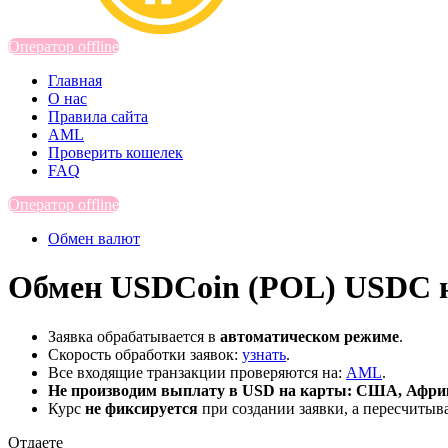
Оператор offline
Главная
О нас
Правила сайта
AML
Проверить кошелек
FAQ
Оператор offline
Обмен валют
Обмен USDCoin (POL) USDC н
Заявка обрабатывается в
автоматическом режиме
.
Скорость обработки заявок:
узнать
.
Все входящие транзакции проверяются на:
AML
.
Не производим выплату в USD на карты: США, Африк
Курс
не фиксируется
при создании заявки, а пересчитыв
Отдаете