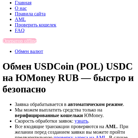
Главная
О нас
Правила сайта
AML
Проверить кошелек
FAQ
Оператор offline
Обмен валют
Обмен USDCoin (POL) USDC
на ЮMoney RUB — быстро и
безопасно
Заявка обрабатывается в
автоматическом режиме
.
Мы можем выплатить средства только на
верифицированные кошельки
ЮMoney.
Скорость обработки заявок:
узнать
.
Все входящие транзакции проверяются на
AML
. При
желании перед созданием заявки вы можете пройти
предварительную
проверку адреса на AML
. В случае