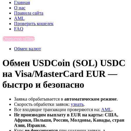
Главная
О нас
Правила сайта
AML
Проверить кошелек
FAQ
Оператор offline
Обмен валют
Обмен USDCoin (SOL) USDC
на Visa/MasterCard EUR —
быстро и безопасно
Заявка обрабатывается в
автоматическом режиме
.
Скорость обработки заявок:
узнать
.
Все входящие транзакции проверяются на:
AML
.
Не производим выплату в EUR на карты: США,
Африки, Польши, России, Молдовы, Канады, стран
Азии, Израиля.
Курс
не фиксируется
при создании заявки, а