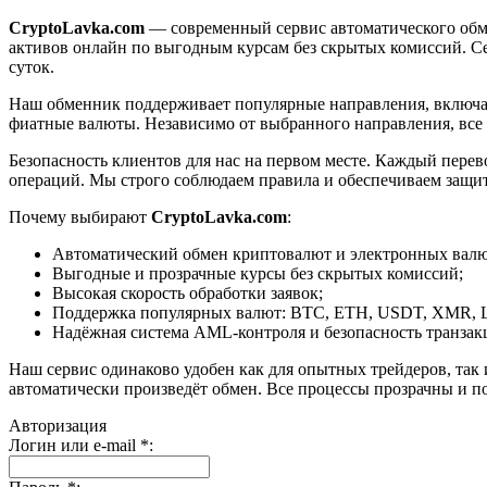
CryptoLavka.com
— современный сервис автоматического обм
активов онлайн по выгодным курсам без скрытых комиссий. Се
суток.
Наш обменник поддерживает популярные направления, включая B
фиатные валюты. Независимо от выбранного направления, все
Безопасность клиентов для нас на первом месте. Каждый пере
операций. Мы строго соблюдаем правила и обеспечиваем защи
Почему выбирают
CryptoLavka.com
:
Автоматический обмен криптовалют и электронных валют
Выгодные и прозрачные курсы без скрытых комиссий;
Высокая скорость обработки заявок;
Поддержка популярных валют: BTC, ETH, USDT, XMR, 
Надёжная система AML-контроля и безопасность транзак
Наш сервис одинаково удобен как для опытных трейдеров, так 
автоматически произведёт обмен. Все процессы прозрачны и п
Авторизация
Логин или e-mail
*
: