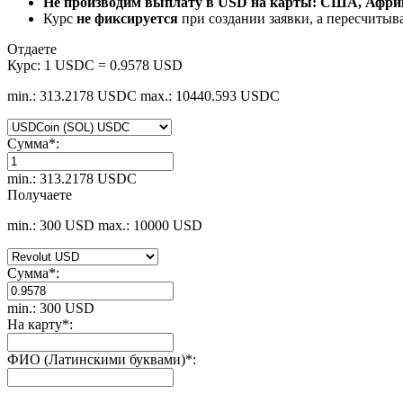
Не производим выплату в USD на карты: США, Африк
Курс
не фиксируется
при создании заявки, а пересчитыв
Отдаете
Курс:
1 USDC = 0.9578 USD
min.: 313.2178 USDC
max.: 10440.593 USDC
Сумма
*
:
min.: 313.2178 USDC
Получаете
min.: 300 USD
max.: 10000 USD
Сумма
*
:
min.: 300 USD
На карту
*
:
ФИО (Латинскими буквами)
*
: