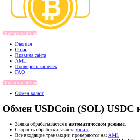
Оператор offline
Главная
О нас
Правила сайта
AML
Проверить кошелек
FAQ
Оператор offline
Обмен валют
Обмен USDCoin (SOL) USDC н
Заявка обрабатывается в
автоматическом режиме
.
Скорость обработки заявок:
узнать
.
Все входящие транзакции проверяются на:
AML
.