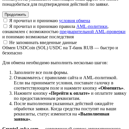
понадобиться для подтверждения действий по заявке.
Я прочитал и принимаю
условия обмена
Я прочитал и принимаю правила
AML-политики
,
ознакомлен с возможностью
предварительной AML-проверки
и понимаю возможные последствия
Не запоминать введенные данные
Обмен USDCoin (SOL) USDC на Т-банк RUB — быстро и
безопасно
Для обмена необходимо выполнить несколько шагов:
Заполните все поля формы.
Ознакомьтесь с правилами сайта и AML-политикой.
Если вы принимаете условия, поставьте галочку в
соответствующем поле и нажмите кнопку
«Обменять»
.
Нажмите кнопку
«Перейти к оплате»
и оплатите заявку
по предоставленным реквизитам.
После выполнения указанных действий ожидайте
обработки заявки. Когда средства поступят на ваши
реквизиты, статус изменится на
«Выполненная
заявка»
.
CryptoLavka.com
— современный сервис автоматического