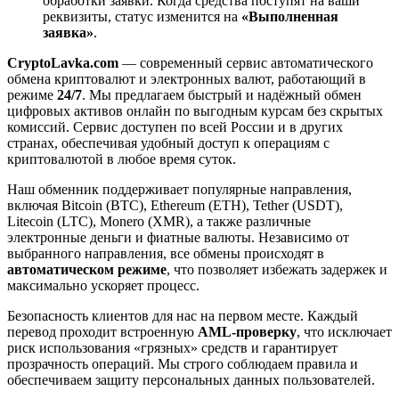
обработки заявки. Когда средства поступят на ваши
реквизиты, статус изменится на
«Выполненная
заявка»
.
CryptoLavka.com
— современный сервис автоматического
обмена криптовалют и электронных валют, работающий в
режиме
24/7
. Мы предлагаем быстрый и надёжный обмен
цифровых активов онлайн по выгодным курсам без скрытых
комиссий. Сервис доступен по всей России и в других
странах, обеспечивая удобный доступ к операциям с
криптовалютой в любое время суток.
Наш обменник поддерживает популярные направления,
включая Bitcoin (BTC), Ethereum (ETH), Tether (USDT),
Litecoin (LTC), Monero (XMR), а также различные
электронные деньги и фиатные валюты. Независимо от
выбранного направления, все обмены происходят в
автоматическом режиме
, что позволяет избежать задержек и
максимально ускоряет процесс.
Безопасность клиентов для нас на первом месте. Каждый
перевод проходит встроенную
AML-проверку
, что исключает
риск использования «грязных» средств и гарантирует
прозрачность операций. Мы строго соблюдаем правила и
обеспечиваем защиту персональных данных пользователей.