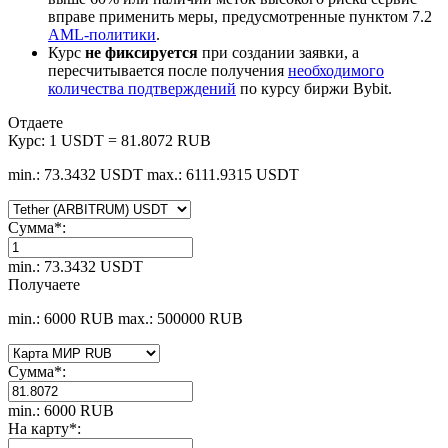
вправе применить меры, предусмотренные пунктом 7.2
AML-политики
.
Курс
не фиксируется
при создании заявки, а
пересчитывается после получения
необходимого
количества подтверждений
по курсу биржи Bybit.
Отдаете
Курс:
1 USDT = 81.8072 RUB
min.: 73.3432 USDT
max.: 6111.9315 USDT
Сумма
*
:
min.: 73.3432 USDT
Получаете
min.: 6000 RUB
max.: 500000 RUB
Сумма
*
:
min.: 6000 RUB
На карту
*
: