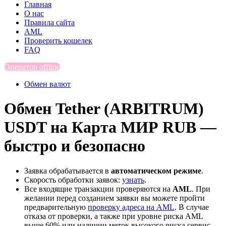
Главная
О нас
Правила сайта
AML
Проверить кошелек
FAQ
Оператор offline
Обмен валют
Обмен Tether (ARBITRUM)
USDT на Карта МИР RUB —
быстро и безопасно
Заявка обрабатывается в
автоматическом режиме
.
Скорость обработки заявок:
узнать
.
Все входящие транзакции проверяются на
AML
. При
желании перед созданием заявки вы можете пройти
предварительную
проверку адреса на AML
. В случае
отказа от проверки, а также при уровне риска AML
выше 60% или наличии меток высокого риска сервис