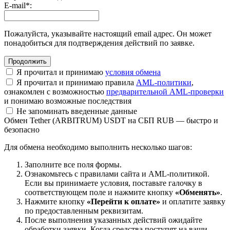
E-mail
*
:
Пожалуйста, указывайте настоящий email адрес. Он может
понадобиться для подтверждения действий по заявке.
Я прочитал и принимаю
условия обмена
Я прочитал и принимаю правила
AML-политики
,
ознакомлен с возможностью
предварительной AML-проверки
и понимаю возможные последствия
Не запоминать введенные данные
Обмен Tether (ARBITRUM) USDT на СБП RUB — быстро и
безопасно
Для обмена необходимо выполнить несколько шагов:
Заполните все поля формы.
Ознакомьтесь с правилами сайта и AML-политикой.
Если вы принимаете условия, поставьте галочку в
соответствующем поле и нажмите кнопку
«Обменять»
.
Нажмите кнопку
«Перейти к оплате»
и оплатите заявку
по предоставленным реквизитам.
После выполнения указанных действий ожидайте
обработки заявки. Когда средства поступят на ваши