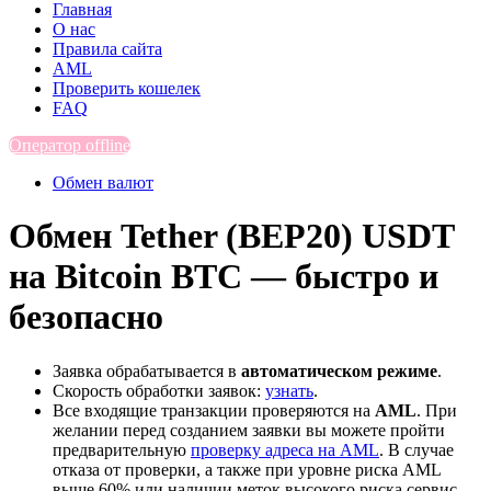
Главная
О нас
Правила сайта
AML
Проверить кошелек
FAQ
Оператор offline
Обмен валют
Обмен Tether (BEP20) USDT
на Bitcoin BTC — быстро и
безопасно
Заявка обрабатывается в
автоматическом режиме
.
Скорость обработки заявок:
узнать
.
Все входящие транзакции проверяются на
AML
. При
желании перед созданием заявки вы можете пройти
предварительную
проверку адреса на AML
. В случае
отказа от проверки, а также при уровне риска AML
выше 60% или наличии меток высокого риска сервис