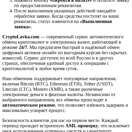
Нажмите кнопку
«Перейти к оплате»
и оплатите заявку
по предоставленным реквизитам.
После выполнения указанных действий ожидайте
обработки заявки. Когда средства поступят на ваши
реквизиты, статус изменится на
«Выполненная
заявка»
.
CryptoLavka.com
— современный сервис автоматического
обмена криптовалют и электронных валют, работающий в
режиме
24/7
. Мы предлагаем быстрый и надёжный обмен
цифровых активов онлайн по выгодным курсам без скрытых
комиссий. Сервис доступен по всей России и в других
странах, обеспечивая удобный доступ к операциям с
криптовалютой в любое время суток.
Наш обменник поддерживает популярные направления,
включая Bitcoin (BTC), Ethereum (ETH), Tether (USDT),
Litecoin (LTC), Monero (XMR), а также различные
электронные деньги и фиатные валюты. Независимо от
выбранного направления, все обмены происходят в
автоматическом режиме
, что позволяет избежать задержек и
максимально ускоряет процесс.
Безопасность клиентов для нас на первом месте. Каждый
перевод проходит встроенную
AML-проверку
, что исключает
риск использования «грязных» средств и гарантирует