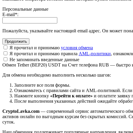
Персональные данные
E-mail
*
:
Пожалуйста, указывайте настоящий email адрес. Он может пона
Я прочитал и принимаю
условия обмена
Я прочитал и принимаю правила
AML-политики
, ознаком
Не запоминать введенные данные
Обмен Tether (BEP20) USDT на Счет телефона RUB — быстро 
Для обмена необходимо выполнить несколько шагов:
Заполните все поля формы.
Ознакомьтесь с правилами сайта и AML-политикой. Если
Нажмите кнопку
«Перейти к оплате»
и оплатите заявку 
После выполнения указанных действий ожидайте обработк
CryptoLavka.com
— современный сервис автоматического обм
активов онлайн по выгодным курсам без скрытых комиссий. Се
суток.
Наш обменник поддерживает популярные направления, включая B