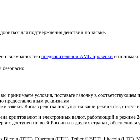
добиться для подтверждения действий по заявке.
лен с возможностью
предварительной AML-проверки
и понимаю 
и безопасно
 вы принимаете условия, поставьте галочку в соответствующем 
по предоставленным реквизитам.
и заявки. Когда средства поступят на ваши реквизиты, статус 
ена криптовалют и электронных валют, работающий в режиме
2
рвис доступен по всей России и в других странах, обеспечивая
itcoin (BTC), Ethereum (ETH), Tether (USDT), Litecoin (LTC), 