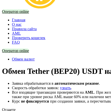
Оператор online
Главная
О нас
Правила сайта
AML
Проверить кошелек
FAQ
Оператор online
Обмен валют
Обмен Tether (BEP20) USDT н
Заявка обрабатывается в
автоматическом режиме
.
Скорость обработки заявок:
узнать
.
Все входящие транзакции проверяются на
AML
. При же
также при уровне риска AML выше 60% или наличии мето
Курс
не фиксируется
при создании заявки, а пересчитыв
Отдаете