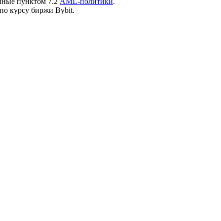
нные пунктом 7.2
AML-политики
.
по курсу биржи Bybit.