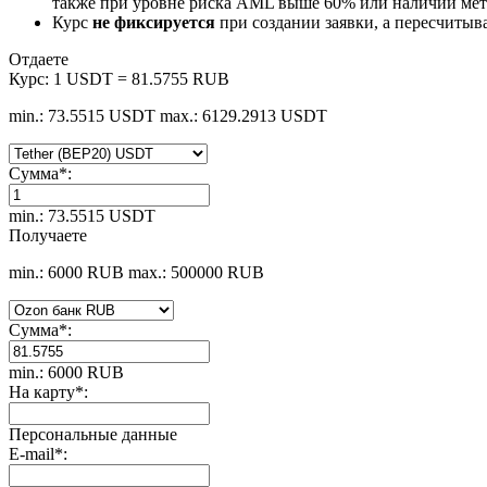
также при уровне риска AML выше 60% или наличии мето
Курс
не фиксируется
при создании заявки, а пересчитыв
Отдаете
Курс:
1 USDT = 81.5755 RUB
min.: 73.5515 USDT
max.: 6129.2913 USDT
Сумма
*
:
min.: 73.5515 USDT
Получаете
min.: 6000 RUB
max.: 500000 RUB
Сумма
*
:
min.: 6000 RUB
На карту
*
:
Персональные данные
E-mail
*
: