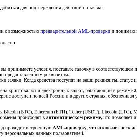
добиться для подтверждения действий по заявке.
лен с возможностью
предварительной AML-проверки
и понимаю 
зопасно
 вы принимаете условия, поставьте галочку в соответствующем 
по предоставленным реквизитам.
и заявки. Когда средства поступят на ваши реквизиты, статус 
ена криптовалют и электронных валют, работающий в режиме
2
рвис доступен по всей России и в других странах, обеспечивая
itcoin (BTC), Ethereum (ETH), Tether (USDT), Litecoin (LTC), 
 обмены происходят в
автоматическом режиме
, что позволяет 
вод проходит встроенную
AML-проверку
, что исключает риск и
ту персональных данных пользователей.