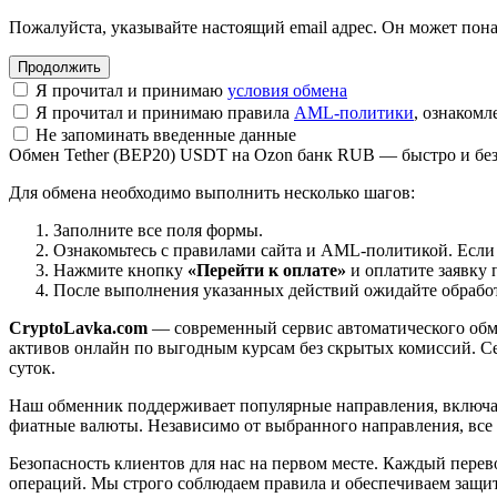
Пожалуйста, указывайте настоящий email адрес. Он может пона
Я прочитал и принимаю
условия обмена
Я прочитал и принимаю правила
AML-политики
, ознаком
Не запоминать введенные данные
Обмен Tether (BEP20) USDT на Ozon банк RUB — быстро и бе
Для обмена необходимо выполнить несколько шагов:
Заполните все поля формы.
Ознакомьтесь с правилами сайта и AML-политикой. Если
Нажмите кнопку
«Перейти к оплате»
и оплатите заявку 
После выполнения указанных действий ожидайте обработк
CryptoLavka.com
— современный сервис автоматического обм
активов онлайн по выгодным курсам без скрытых комиссий. Се
суток.
Наш обменник поддерживает популярные направления, включая B
фиатные валюты. Независимо от выбранного направления, все
Безопасность клиентов для нас на первом месте. Каждый пере
операций. Мы строго соблюдаем правила и обеспечиваем защи