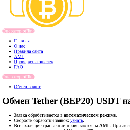
Оператор offline
Главная
О нас
Правила сайта
AML
Проверить кошелек
FAQ
Оператор offline
Обмен валют
Обмен Tether (BEP20) USDT н
Заявка обрабатывается в
автоматическом режиме
.
Скорость обработки заявок:
узнать
.
Все входящие транзакции проверяются на
AML
. При же