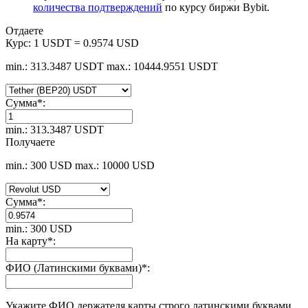
количества подтверждений
по курсу биржи Bybit.
Отдаете
Курс:
1 USDT = 0.9574 USD
min.: 313.3487 USDT
max.: 10444.9551 USDT
Сумма
*
:
min.: 313.3487 USDT
Получаете
min.: 300 USD
max.: 10000 USD
Сумма
*
:
min.: 300 USD
На карту
*
:
ФИО (Латинскими буквами)
*
:
Укажите ФИО держателя карты строго латинскими буквами.