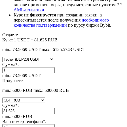
вправе применить меры, предусмотренные пунктом 7.2
AML-политики
.
Курс
не фиксируется
при создании заявки, а
пересчитывается после получения
необходимого
количества подтверждений
по курсу биржи Bybit.
Отдаете
Курс:
1 USDT = 81.625 RUB
min.: 73.5069 USDT
max.: 6125.5743 USDT
Сумма
*
:
min.: 73.5069 USDT
Получаете
min.: 6000 RUB
max.: 500000 RUB
Сумма
*
:
min.: 6000 RUB
Ваш номер телефона
*
: