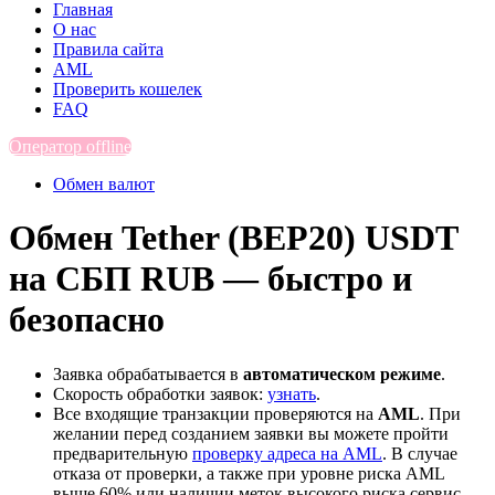
Главная
О нас
Правила сайта
AML
Проверить кошелек
FAQ
Оператор offline
Обмен валют
Обмен Tether (BEP20) USDT
на СБП RUB — быстро и
безопасно
Заявка обрабатывается в
автоматическом режиме
.
Скорость обработки заявок:
узнать
.
Все входящие транзакции проверяются на
AML
. При
желании перед созданием заявки вы можете пройти
предварительную
проверку адреса на AML
. В случае
отказа от проверки, а также при уровне риска AML
выше 60% или наличии меток высокого риска сервис