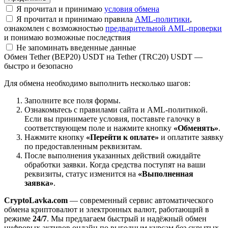
Я прочитал и принимаю
условия обмена
Я прочитал и принимаю правила
AML-политики
,
ознакомлен с возможностью
предварительной AML-проверки
и понимаю возможные последствия
Не запоминать введенные данные
Обмен Tether (BEP20) USDT на Tether (TRC20) USDT —
быстро и безопасно
Для обмена необходимо выполнить несколько шагов:
Заполните все поля формы.
Ознакомьтесь с правилами сайта и AML-политикой.
Если вы принимаете условия, поставьте галочку в
соответствующем поле и нажмите кнопку
«Обменять»
.
Нажмите кнопку
«Перейти к оплате»
и оплатите заявку
по предоставленным реквизитам.
После выполнения указанных действий ожидайте
обработки заявки. Когда средства поступят на ваши
реквизиты, статус изменится на
«Выполненная
заявка»
.
CryptoLavka.com
— современный сервис автоматического
обмена криптовалют и электронных валют, работающий в
режиме
24/7
. Мы предлагаем быстрый и надёжный обмен
цифровых активов онлайн по выгодным курсам без скрытых