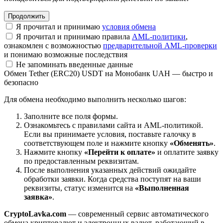
Я прочитал и принимаю
условия обмена
Я прочитал и принимаю правила
AML-политики
,
ознакомлен с возможностью
предварительной AML-проверки
и понимаю возможные последствия
Не запоминать введенные данные
Обмен Tether (ERC20) USDT на Монобанк UAH — быстро и
безопасно
Для обмена необходимо выполнить несколько шагов:
Заполните все поля формы.
Ознакомьтесь с правилами сайта и AML-политикой.
Если вы принимаете условия, поставьте галочку в
соответствующем поле и нажмите кнопку
«Обменять»
.
Нажмите кнопку
«Перейти к оплате»
и оплатите заявку
по предоставленным реквизитам.
После выполнения указанных действий ожидайте
обработки заявки. Когда средства поступят на ваши
реквизиты, статус изменится на
«Выполненная
заявка»
.
CryptoLavka.com
— современный сервис автоматического
обмена криптовалют и электронных валют, работающий в