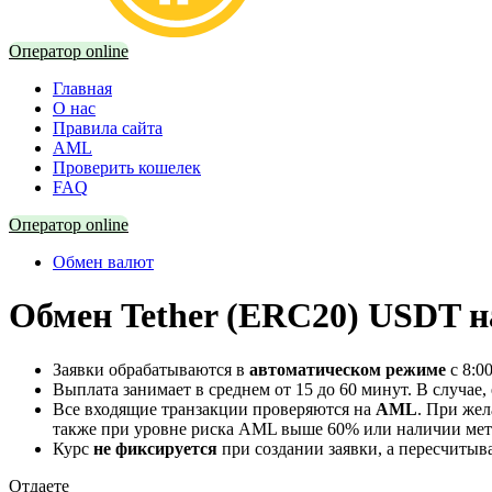
Оператор online
Главная
О нас
Правила сайта
AML
Проверить кошелек
FAQ
Оператор online
Обмен валют
Обмен Tether (ERC20) USDT н
Заявки обрабатываются в
автоматическом режиме
с 8:0
Выплата занимает в среднем от 15 до 60 минут. В случае,
Все входящие транзакции проверяются на
AML
. При же
также при уровне риска AML выше 60% или наличии мето
Курс
не фиксируется
при создании заявки, а пересчитыв
Отдаете