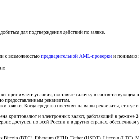
добиться для подтверждения действий по заявке.
лен с возможностью
предварительной AML-проверки
и понимаю 
сно
 вы принимаете условия, поставьте галочку в соответствующем 
по предоставленным реквизитам.
и заявки. Когда средства поступят на ваши реквизиты, статус 
ена криптовалют и электронных валют, работающий в режиме
2
рвис доступен по всей России и в других странах, обеспечивая
itcoin (BTC), Ethereum (ETH), Tether (USDT), Litecoin (LTC), 