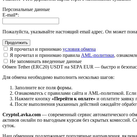
Персональные данные
E-mail
*
:
Пожалуйста, указывайте настоящий email адрес. Он может пона
Я прочитал и принимаю
условия обмена
Я прочитал и принимаю правила
AML-политики
, ознаком
Не запоминать введенные данные
Обмен Tether (ERC20) USDT на SEPA EUR — быстро и безопа
Для обмена необходимо выполнить несколько шагов:
Заполните все поля формы.
Ознакомьтесь с правилами сайта и AML-политикой. Если
Нажмите кнопку
«Перейти к оплате»
и оплатите заявку 
После выполнения указанных действий ожидайте обработк
CryptoLavka.com
— современный сервис автоматического обм
активов онлайн по выгодным курсам без скрытых комиссий. Се
суток.
Наш обменник поддерживает популярные направления, включая B