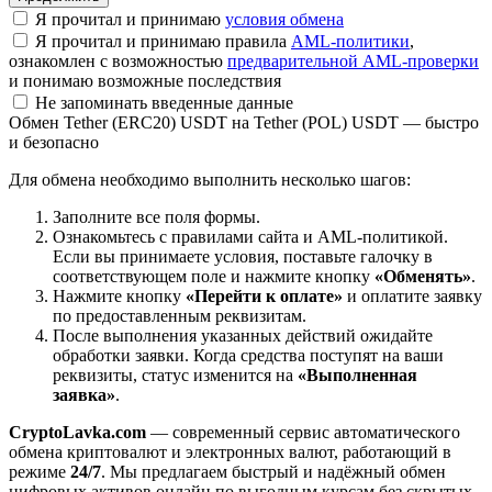
Я прочитал и принимаю
условия обмена
Я прочитал и принимаю правила
AML-политики
,
ознакомлен с возможностью
предварительной AML-проверки
и понимаю возможные последствия
Не запоминать введенные данные
Обмен Tether (ERC20) USDT на Tether (POL) USDT — быстро
и безопасно
Для обмена необходимо выполнить несколько шагов:
Заполните все поля формы.
Ознакомьтесь с правилами сайта и AML-политикой.
Если вы принимаете условия, поставьте галочку в
соответствующем поле и нажмите кнопку
«Обменять»
.
Нажмите кнопку
«Перейти к оплате»
и оплатите заявку
по предоставленным реквизитам.
После выполнения указанных действий ожидайте
обработки заявки. Когда средства поступят на ваши
реквизиты, статус изменится на
«Выполненная
заявка»
.
CryptoLavka.com
— современный сервис автоматического
обмена криптовалют и электронных валют, работающий в
режиме
24/7
. Мы предлагаем быстрый и надёжный обмен
цифровых активов онлайн по выгодным курсам без скрытых