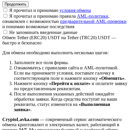
Я прочитал и принимаю
условия обмена
Я прочитал и принимаю правила
AML-политики
,
ознакомлен с возможностью
предварительной AML-проверки
и понимаю возможные последствия
Не запоминать введенные данные
Обмен Tether (ERC20) USDT на Tether (TRC20) USDT —
быстро и безопасно
Для обмена необходимо выполнить несколько шагов:
Заполните все поля формы.
Ознакомьтесь с правилами сайта и AML-политикой.
Если вы принимаете условия, поставьте галочку в
соответствующем поле и нажмите кнопку
«Обменять»
.
Нажмите кнопку
«Перейти к оплате»
и оплатите заявку
по предоставленным реквизитам.
После выполнения указанных действий ожидайте
обработки заявки. Когда средства поступят на ваши
реквизиты, статус изменится на
«Выполненная
заявка»
.
CryptoLavka.com
— современный сервис автоматического
обмена криптовалют и электронных валют, работающий в
режиме
24/7
. Мы предлагаем быстрый и надёжный обмен