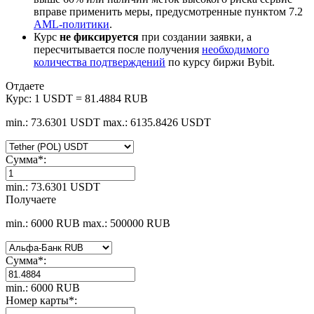
вправе применить меры, предусмотренные пунктом 7.2
AML-политики
.
Курс
не фиксируется
при создании заявки, а
пересчитывается после получения
необходимого
количества подтверждений
по курсу биржи Bybit.
Отдаете
Курс:
1 USDT = 81.4884 RUB
min.: 73.6301 USDT
max.: 6135.8426 USDT
Сумма
*
:
min.: 73.6301 USDT
Получаете
min.: 6000 RUB
max.: 500000 RUB
Сумма
*
:
min.: 6000 RUB
Номер карты
*
: