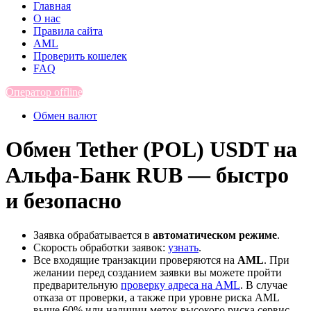
Главная
О нас
Правила сайта
AML
Проверить кошелек
FAQ
Оператор offline
Обмен валют
Обмен Tether (POL) USDT на
Альфа-Банк RUB — быстро
и безопасно
Заявка обрабатывается в
автоматическом режиме
.
Скорость обработки заявок:
узнать
.
Все входящие транзакции проверяются на
AML
. При
желании перед созданием заявки вы можете пройти
предварительную
проверку адреса на AML
. В случае
отказа от проверки, а также при уровне риска AML
выше 60% или наличии меток высокого риска сервис