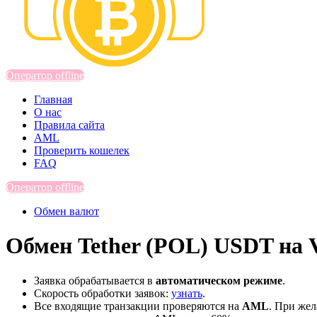
Оператор offline
Главная
О нас
Правила сайта
AML
Проверить кошелек
FAQ
Оператор offline
Обмен валют
Обмен Tether (POL) USDT на 
Заявка обрабатывается в
автоматическом режиме
.
Скорость обработки заявок:
узнать
.
Все входящие транзакции проверяются на
AML
. При же