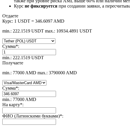
также при уровне риска AML выше 60% или наличии мето
Курс
не фиксируется
при создании заявки, а пересчитыв
Отдаете
Курс:
1 USDT = 346.6097 AMD
min.: 222.1519 USDT
max.: 10934.4891 USDT
Сумма
*
:
min.: 222.1519 USDT
Получаете
min.: 77000 AMD
max.: 3790000 AMD
Сумма
*
:
min.: 77000 AMD
На карту
*
:
ФИО (Латинскими буквами)
*
: