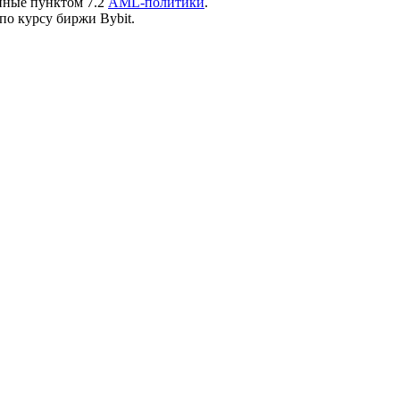
нные пунктом 7.2
AML-политики
.
по курсу биржи Bybit.