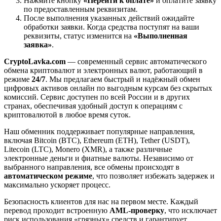
Нажмите кнопку
«Перейти к оплате»
и оплатите заявку
по предоставленным реквизитам.
После выполнения указанных действий ожидайте
обработки заявки. Когда средства поступят на ваши
реквизиты, статус изменится на
«Выполненная
заявка»
.
CryptoLavka.com
— современный сервис автоматического
обмена криптовалют и электронных валют, работающий в
режиме
24/7
. Мы предлагаем быстрый и надёжный обмен
цифровых активов онлайн по выгодным курсам без скрытых
комиссий. Сервис доступен по всей России и в других
странах, обеспечивая удобный доступ к операциям с
криптовалютой в любое время суток.
Наш обменник поддерживает популярные направления,
включая Bitcoin (BTC), Ethereum (ETH), Tether (USDT),
Litecoin (LTC), Monero (XMR), а также различные
электронные деньги и фиатные валюты. Независимо от
выбранного направления, все обмены происходят в
автоматическом режиме
, что позволяет избежать задержек и
максимально ускоряет процесс.
Безопасность клиентов для нас на первом месте. Каждый
перевод проходит встроенную
AML-проверку
, что исключает
риск использования «грязных» средств и гарантирует