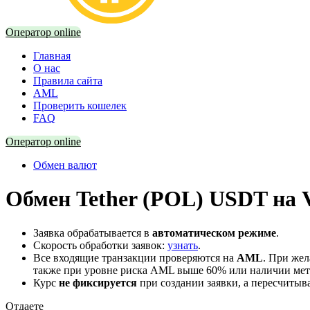
Оператор online
Главная
О нас
Правила сайта
AML
Проверить кошелек
FAQ
Оператор online
Обмен валют
Обмен Tether (POL) USDT на 
Заявка обрабатывается в
автоматическом режиме
.
Скорость обработки заявок:
узнать
.
Все входящие транзакции проверяются на
AML
. При же
также при уровне риска AML выше 60% или наличии мето
Курс
не фиксируется
при создании заявки, а пересчитыв
Отдаете