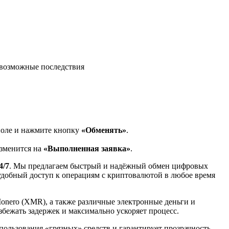
возможные последствия
поле и нажмите кнопку
«Обменять»
.
изменится на
«Выполненная заявка»
.
4/7
. Мы предлагаем быстрый и надёжный обмен цифровых
 удобный доступ к операциям с криптовалютой в любое время
Monero (XMR), а также различные электронные деньги и
избежать задержек и максимально ускоряет процесс.
спользования «грязных» средств и гарантирует прозрачность