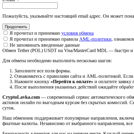
Пожалуйста, указывайте настоящий email адрес. Он может пона
Я прочитал и принимаю
условия обмена
Я прочитал и принимаю правила
AML-политики
, ознаком
Не запоминать введенные данные
Обмен Tether (POL) USDT на Visa/MasterCard MDL — быстро и
Для обмена необходимо выполнить несколько шагов:
Заполните все поля формы.
Ознакомьтесь с правилами сайта и AML-политикой. Если
Нажмите кнопку
«Перейти к оплате»
и оплатите заявку 
После выполнения указанных действий ожидайте обработк
CryptoLavka.com
— современный сервис автоматического обм
активов онлайн по выгодным курсам без скрытых комиссий. Се
суток.
Наш обменник поддерживает популярные направления, включая B
фиатные валюты. Независимо от выбранного направления, все
Безопасность клиентов для нас на первом месте. Каждый пере