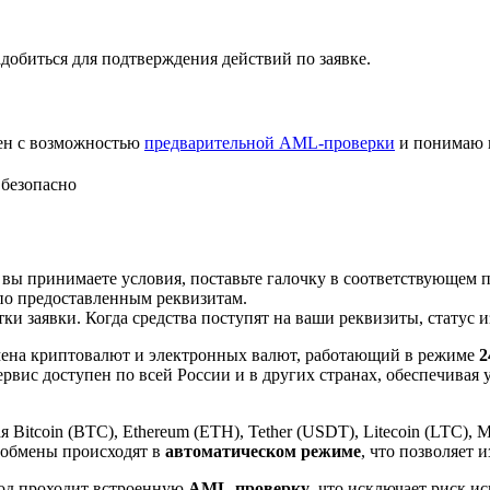
добиться для подтверждения действий по заявке.
лен с возможностью
предварительной AML-проверки
и понимаю 
 безопасно
 вы принимаете условия, поставьте галочку в соответствующем 
по предоставленным реквизитам.
и заявки. Когда средства поступят на ваши реквизиты, статус 
ена криптовалют и электронных валют, работающий в режиме
2
рвис доступен по всей России и в других странах, обеспечивая
itcoin (BTC), Ethereum (ETH), Tether (USDT), Litecoin (LTC), 
 обмены происходят в
автоматическом режиме
, что позволяет 
вод проходит встроенную
AML-проверку
, что исключает риск и