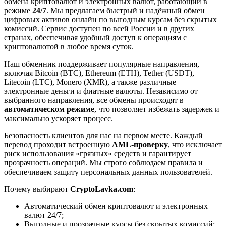
обмена криптовалют и электронных валют, работающий в
режиме
24/7
. Мы предлагаем быстрый и надёжный обмен
цифровых активов онлайн по выгодным курсам без скрытых
комиссий. Сервис доступен по всей России и в других
странах, обеспечивая удобный доступ к операциям с
криптовалютой в любое время суток.
Наш обменник поддерживает популярные направления,
включая Bitcoin (BTC), Ethereum (ETH), Tether (USDT),
Litecoin (LTC), Monero (XMR), а также различные
электронные деньги и фиатные валюты. Независимо от
выбранного направления, все обмены происходят в
автоматическом режиме
, что позволяет избежать задержек и
максимально ускоряет процесс.
Безопасность клиентов для нас на первом месте. Каждый
перевод проходит встроенную
AML-проверку
, что исключает
риск использования «грязных» средств и гарантирует
прозрачность операций. Мы строго соблюдаем правила и
обеспечиваем защиту персональных данных пользователей.
Почему выбирают
CryptoLavka.com
:
Автоматический обмен криптовалют и электронных
валют 24/7;
Выгодные и прозрачные курсы без скрытых комиссий;