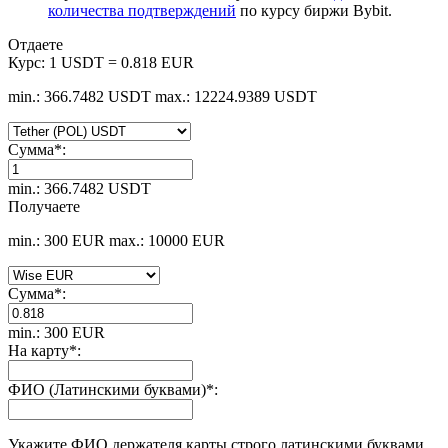
количества подтверждений
по курсу биржи Bybit.
Отдаете
Курс:
1 USDT = 0.818 EUR
min.: 366.7482 USDT
max.: 12224.9389 USDT
Сумма
*
:
min.: 366.7482 USDT
Получаете
min.: 300 EUR
max.: 10000 EUR
Сумма
*
:
min.: 300 EUR
На карту
*
:
ФИО (Латинскими буквами)
*
:
Укажите ФИО держателя карты строго латинскими буквами.