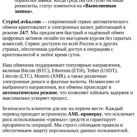
обработки заявки. Когда средства поступят на ваши
реквизиты, статус изменится на
«Выполненная
заявка»
.
CryptoLavka.com
— современный сервис автоматического
обмена криптовалют и электронных валют, работающий в
режиме
24/7
. Мы предлагаем быстрый и надёжный обмен
цифровых активов онлайн по выгодным курсам без скрытых
комиссий. Сервис доступен по всей России и в других
странах, обеспечивая удобный доступ к операциям с
криптовалютой в любое время суток.
Наш обменник поддерживает популярные направления,
включая Bitcoin (BTC), Ethereum (ETH), Tether (USDT),
Litecoin (LTC), Monero (XMR), а также различные
электронные деньги и фиатные валюты. Независимо от
выбранного направления, все обмены происходят в
автоматическом режиме
, что позволяет избежать задержек и
максимально ускоряет процесс.
Безопасность клиентов для нас на первом месте. Каждый
перевод проходит встроенную
AML-проверку
, что исключает
риск использования «грязных» средств и гарантирует
прозрачность операций. Мы строго соблюдаем правила и
обеспечиваем защиту персональных данных пользователей.