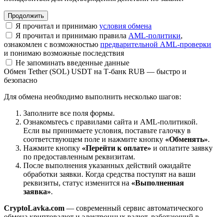
Я прочитал и принимаю
условия обмена
Я прочитал и принимаю правила
AML-политики
,
ознакомлен с возможностью
предварительной AML-проверки
и понимаю возможные последствия
Не запоминать введенные данные
Обмен Tether (SOL) USDT на Т-банк RUB — быстро и
безопасно
Для обмена необходимо выполнить несколько шагов:
Заполните все поля формы.
Ознакомьтесь с правилами сайта и AML-политикой.
Если вы принимаете условия, поставьте галочку в
соответствующем поле и нажмите кнопку
«Обменять»
.
Нажмите кнопку
«Перейти к оплате»
и оплатите заявку
по предоставленным реквизитам.
После выполнения указанных действий ожидайте
обработки заявки. Когда средства поступят на ваши
реквизиты, статус изменится на
«Выполненная
заявка»
.
CryptoLavka.com
— современный сервис автоматического
обмена криптовалют и электронных валют, работающий в