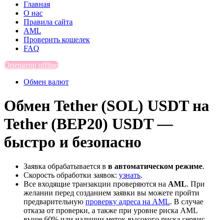
Главная
О нас
Правила сайта
AML
Проверить кошелек
FAQ
Оператор offline
Обмен валют
Обмен Tether (SOL) USDT на
Tether (BEP20) USDT —
быстро и безопасно
Заявка обрабатывается в
в автоматическом режиме
.
Скорость обработки заявок:
узнать
.
Все входящие транзакции проверяются на
AML
. При
желании перед созданием заявки вы можете пройти
предварительную
проверку адреса на AML
. В случае
отказа от проверки, а также при уровне риска AML
выше 60% или наличии меток высокого риска сервис