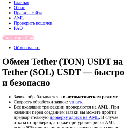
Главная
О нас
Правила сайта
AML
Проверить кошелек
FAQ
Оператор offline
Обмен валют
Обмен Tether (TON) USDT на
Tether (SOL) USDT — быстро
и безопасно
Заявка обрабатывается в
в автоматическом режиме
.
Скорость обработки заявок:
узнать
.
Все входящие транзакции проверяются на
AML
. При
желании перед созданием заявки вы можете пройти
предварительную
проверку адреса на AML
. В случае
отказа от проверки, а также при уровне риска AML
выше 60% или наличии меток высокого риска сервис