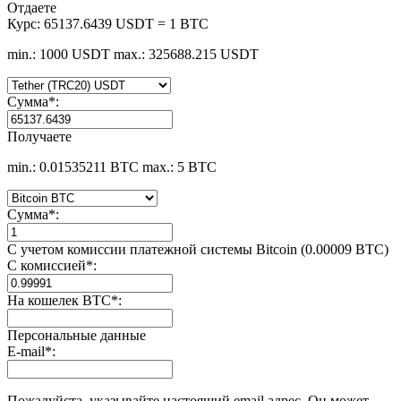
Отдаете
Курс:
65137.6439 USDT = 1 BTC
min.: 1000 USDT
max.: 325688.215 USDT
Сумма
*
:
Получаете
min.: 0.01535211 BTC
max.: 5 BTC
Сумма
*
:
С учетом комиссии платежной системы Bitcoin (0.00009 BTC)
С комиссией
*
:
На кошелек BTC
*
:
Персональные данные
E-mail
*
:
Пожалуйста, указывайте настоящий email адрес. Он может