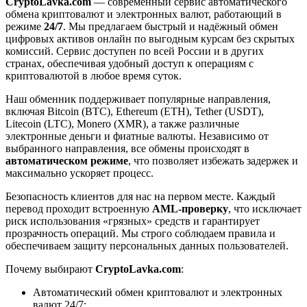
CryptoLavka.com
— современный сервис автоматического
обмена криптовалют и электронных валют, работающий в
режиме
24/7
. Мы предлагаем быстрый и надёжный обмен
цифровых активов онлайн по выгодным курсам без скрытых
комиссий. Сервис доступен по всей России и в других
странах, обеспечивая удобный доступ к операциям с
криптовалютой в любое время суток.
Наш обменник поддерживает популярные направления,
включая Bitcoin (BTC), Ethereum (ETH), Tether (USDT),
Litecoin (LTC), Monero (XMR), а также различные
электронные деньги и фиатные валюты. Независимо от
выбранного направления, все обмены происходят в
автоматическом режиме
, что позволяет избежать задержек и
максимально ускоряет процесс.
Безопасность клиентов для нас на первом месте. Каждый
перевод проходит встроенную
AML-проверку
, что исключает
риск использования «грязных» средств и гарантирует
прозрачность операций. Мы строго соблюдаем правила и
обеспечиваем защиту персональных данных пользователей.
Почему выбирают
CryptoLavka.com
:
Автоматический обмен криптовалют и электронных
валют 24/7;