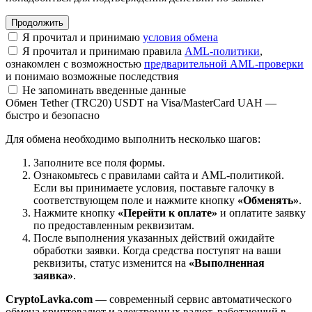
Я прочитал и принимаю
условия обмена
Я прочитал и принимаю правила
AML-политики
,
ознакомлен с возможностью
предварительной AML-проверки
и понимаю возможные последствия
Не запоминать введенные данные
Обмен Tether (TRC20) USDT на Visa/MasterCard UAH —
быстро и безопасно
Для обмена необходимо выполнить несколько шагов:
Заполните все поля формы.
Ознакомьтесь с правилами сайта и AML-политикой.
Если вы принимаете условия, поставьте галочку в
соответствующем поле и нажмите кнопку
«Обменять»
.
Нажмите кнопку
«Перейти к оплате»
и оплатите заявку
по предоставленным реквизитам.
После выполнения указанных действий ожидайте
обработки заявки. Когда средства поступят на ваши
реквизиты, статус изменится на
«Выполненная
заявка»
.
CryptoLavka.com
— современный сервис автоматического
обмена криптовалют и электронных валют, работающий в