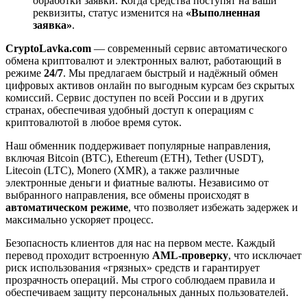
обработки заявки. Когда средства поступят на ваши
реквизиты, статус изменится на
«Выполненная
заявка»
.
CryptoLavka.com
— современный сервис автоматического
обмена криптовалют и электронных валют, работающий в
режиме
24/7
. Мы предлагаем быстрый и надёжный обмен
цифровых активов онлайн по выгодным курсам без скрытых
комиссий. Сервис доступен по всей России и в других
странах, обеспечивая удобный доступ к операциям с
криптовалютой в любое время суток.
Наш обменник поддерживает популярные направления,
включая Bitcoin (BTC), Ethereum (ETH), Tether (USDT),
Litecoin (LTC), Monero (XMR), а также различные
электронные деньги и фиатные валюты. Независимо от
выбранного направления, все обмены происходят в
автоматическом режиме
, что позволяет избежать задержек и
максимально ускоряет процесс.
Безопасность клиентов для нас на первом месте. Каждый
перевод проходит встроенную
AML-проверку
, что исключает
риск использования «грязных» средств и гарантирует
прозрачность операций. Мы строго соблюдаем правила и
обеспечиваем защиту персональных данных пользователей.